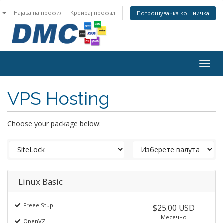
n
Најава на профил
Креирај профил
Потрошувачка кошничка
Togg
navig
VPS Hosting
Choose your package below:
Linux Basic
Freee Stup
$25.00 USD
Месечно
OpenVZ