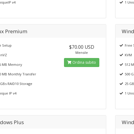
iqueIP v4
1 Uniq
ux Premium
Wind
 Setup
Free 
$70.00 USD
Mensile
nVZ
KVM
Ordina subito
6 MB Memory
512 M
 MB Monthly Transfer
500 G
GBs RAID10 Storage
25 GB
ique IP v4
1 Uniq
dows Plus
Wind