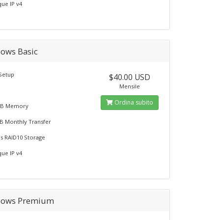
ue IP v4
ows Basic
Setup
$40.00 USD
Mensile
Ordina subito
B Memory
B Monthly Transfer
s RAID10 Storage
ue IP v4
ows Premium