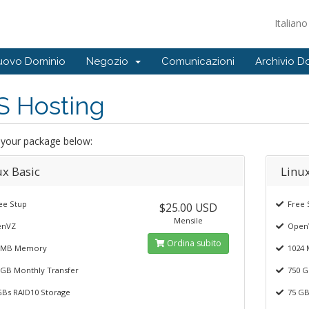
Italian
Nuovo Dominio
Negozio
Comunicazioni
Archivio 
S Hosting
your package below:
ux Basic
Linu
e Stup
Free 
$25.00 USD
Mensile
nVZ
Open
Ordina subito
 MB Memory
1024 
GB Monthly Transfer
750 G
Bs RAID10 Storage
75 GBs