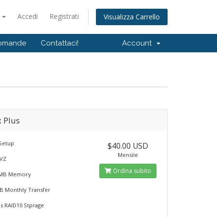
o
Accedi
Registrati
Visualizza Carrello
Domande
Contattaci!
Account
x Plus
Setup
$40.00 USD
Mensile
VZ
Ordina subito
MB Memory
B Monthly Transfer
 RAID10 Stprage