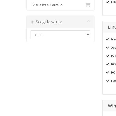
1 Un
Visualizza Carrello
Scegli la valuta
Lin
Free
Ope
153
1000
100 
1 Un
Win