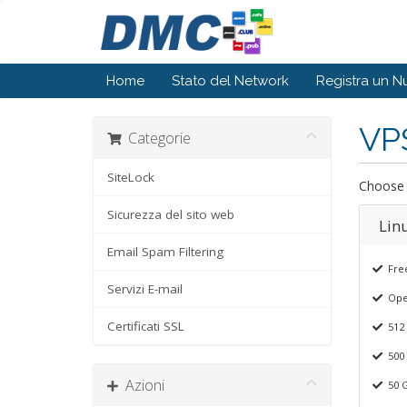
Home
Stato del Network
Registra un 
VP
Categorie
SiteLock
Choose 
Sicurezza del sito web
Lin
Email Spam Filtering
Free
Servizi E-mail
Ope
Certificati SSL
512
500 
Azioni
50 G